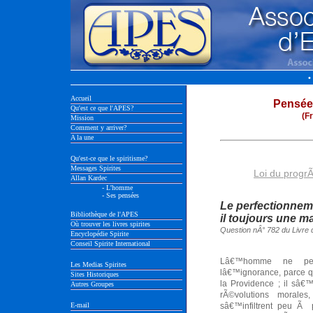
•
Accueil
Pensée
Qu'est ce que l'APES?
(F
Mission
Comment y arriver?
A la une
Qu'est-ce que le spiritisme?
Messages Spirites
Loi du progr
Allan Kardec
- L'homme
- Ses pensées
Le perfectionnem
Bibliothèque de l'APES
il toujours une m
Où trouver les livres spirites
Question nÂ° 782 du Livre 
Encyclopédie Spirite
Conseil Spirite International
Lâ€™homme ne peut
Les Medias Spirites
lâ€™ignorance, parce q
Sites Historiques
la Providence ; il sâ€
Autres Groupes
rÃ©volutions morales
E-mail
sâ€™infiltrent peu Ã 