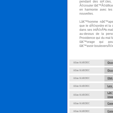
pendant des siÃ¨cles,
Ã©crouler lâ€™Ã©difice
en harmonie avec les 
nouvelles.
Lâ€™homme nâ€™aperÃ
que le dÃ©sordre et la
dans ses intÃ©rÃªts mat
au-dessus de la pers
Providence qui du mal fa
lâ€™orage qui assa
lâ€™avoir bouleversÃ©
Allan KARDEC
Occu
Allan KARDEC
Occu
Allan KARDEC
Obli
Allan KARDEC
Les 
Lâ€
Allan KARDEC
impe
Allan KARDEC
Conn
Allan KARDEC
Conn