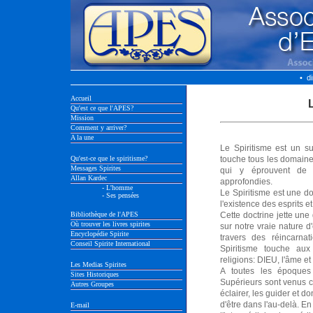
• d
Accueil
Qu'est ce que l'APES?
Mission
Comment y arriver?
A la une
Le Spiritisme est un su
Qu'est-ce que le spiritisme?
touche tous les domaine
Messages Spirites
qui y éprouvent de l
Allan Kardec
approfondies.
- L'homme
Le Spiritisme est une d
- Ses pensées
l'existence des esprits e
Bibliothèque de l'APES
Cette doctrine jette une
Où trouver les livres spirites
sur notre vraie nature d'
Encyclopédie Spirite
travers des réincarnat
Conseil Spirite International
Spiritisme touche au
religions: DIEU, l'âme et 
Les Medias Spirites
A toutes les époques
Sites Historiques
Supérieurs sont venus 
Autres Groupes
éclairer, les guider et d
d'être dans l'au-delà. En
E-mail