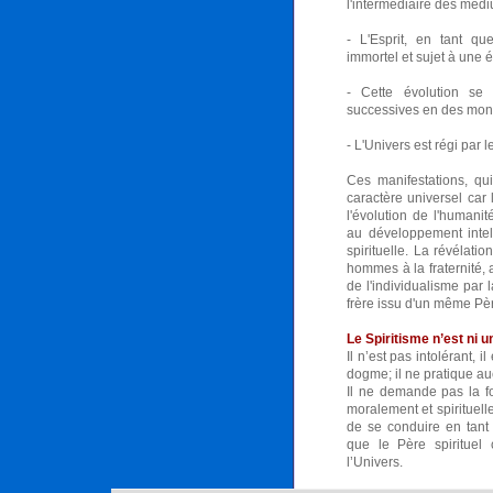
l'intermédiaire des méd
- L'Esprit, en tant que
immortel et sujet à une 
- Cette évolution se 
successives en des mon
- L'Univers est régi par 
Ces manifestations, qu
caractère universel car
l'évolution de l'humanité
au développement intell
spirituelle. La révélatio
hommes à la fraternité, a
de l'individualisme par 
frère issu d'un même Pè
Le Spiritisme n’est ni un
Il n’est pas intolérant, 
dogme; il ne pratique au
Il ne demande pas la fo
moralement et spirituell
de se conduire en tant
que le Père spiritue
l’Univers.