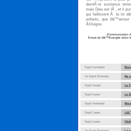
derniÃ¨re existence terr
mais Dieu est lÃ , et il p
qui faillissent Ã la loi
enfants, que lâ€™amour 
Ã©loigne.
(Communication d
Extrait de lâ€™Evangile selon l
Esprit Lacordaire
Bien
Un Esprit Protecteur
Ne s
Esprit Joseph
La F
Esprit Lazare
Le D
Esprit Ferdinand
Miss
Esprit Lazare
Lâ€™
Esprit Lazare
ObÃ©
Un Esprit Protecteur
La c