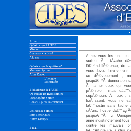
•
Accueil
Qu'est ce que l'APES?
Mission
Comment y arriver?
Aimez-vous les uns les 
A la une
surtout Ã tÃ¢che dâ€
lâ€™indiffÃ©rence, de l
Qu'est-ce que le spiritisme?
vous devez faire votre 
Messages Spirites
Allan Kardec
ce dÃ©vouement ; mis
- L'homme
jusquâ€™Ã donner son sang
- Ses pensées
Ã aimer ceux qui vous 
Bibliothèque de l'APES
pÃ©nible ; mais câ€™e
Où trouver les livres spirites
supÃ©rieurs Ã eux ; s
Encyclopédie Spirite
haÃ¯ssent, vous ne v
Conseil Spirite International
lâ€™hostie sans tache 
cÅ“urs, hostie dâ€™agrÃ
Les Medias Spirites
Sites Historiques
jusquâ€™Ã lui. Quoique
Autres Groupes
aime indistinctement tous 
contre les mauvais p
E-mail
lâ€™Ã©preuve la plus pÃ