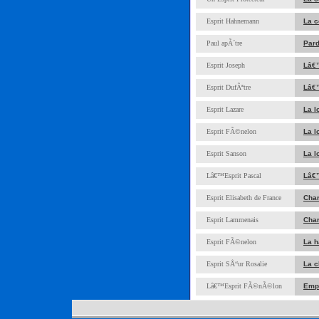
Esprit Hahnemann
La c
Paul apÃ´tre
Pard
Esprit Joseph
Lâ€
Esprit DufÃªtre
Lâ€™
Esprit Lazare
La 
Esprit FÃ©nelon
La l
Esprit Sanson
La l
Lâ€™Esprit Pascal
Lâ€
Esprit Elisabeth de France
Char
Esprit Lammenais
Char
Esprit FÃ©nelon
La h
Esprit SÅ“ur Rosalie
La c
Lâ€™Esprit FÃ©nÃ©lon
Empl