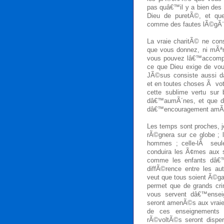
pas quâ€™il y a bien des 
Dieu de puretÃ©, et qu
comme des fautes lÃ©gÃ¨
La vraie charitÃ© ne co
que vous donnez, ni mÃªm
vous pouvez lâ€™accompa
ce que Dieu exige de vo
JÃ©sus consiste aussi da
et en toutes choses Ã vot
cette sublime vertu sur
dâ€™aumÃ´nes, et que de
dâ€™encouragement amÃ¨n
Les temps sont proches, je
rÃ©gnera sur ce globe ; l
hommes ; celle-lÃ seule
conduira les Ã¢mes aux 
comme les enfants dâ€™
diffÃ©rence entre les a
veut que tous soient Ã©g
permet que de grands cri
vous servent dâ€™ensei
seront amenÃ©s aux vraies
de ces enseignements 
rÃ©voltÃ©s seront dispe