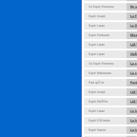
Un Esprit Protecteur
Ne s
Esprit Joseph
La F
Esprit Lazare
Le D
Esprit Ferdinand
Miss
Esprit Lazare
Lâ€™
Esprit Lazare
ObÃ©
Un Esprit Protecteur
La c
Esprit Hahnemann
La c
Paul apÃ´tre
Pard
Esprit Joseph
Lâ€
Esprit DufÃªtre
Lâ€™
Esprit Lazare
La 
Esprit FÃ©nelon
La l
Esprit Sanson
La l