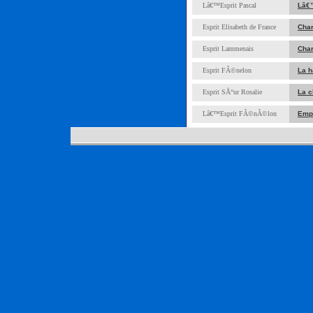
Lâ€™Esprit Pascal
Lâ€
Esprit Elisabeth de France
Char
Esprit Lammenais
Char
Esprit FÃ©nelon
La h
Esprit SÅ“ur Rosalie
La c
Lâ€™Esprit FÃ©nÃ©lon
Empl