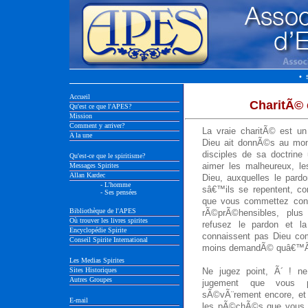
• 
Accueil
CharitÃ© 
Qu'est ce que l'APES?
Mission
Comment y arriver?
La vraie charitÃ© est u
A la une
Dieu ait donnÃ©s au monde
disciples de sa doctrine
Qu'est-ce que le spiritisme?
aimer les malheureux, l
Messages Spirites
Allan Kardec
Dieu, auxquelles le pard
- L'homme
sâ€™ils se repentent, 
- Ses pensées
que vous commettez cont
Bibliothèque de l'APES
rÃ©prÃ©hensibles, plu
Où trouver les livres spirites
refusez le pardon et l
Encyclopédie Spirite
connaissent pas Dieu com
Conseil Spirite International
moins demandÃ© quâ€™Ã
Les Medias Spirites
Sites Historiques
Ne jugez point, Ã´ ! ne
Autres Groupes
jugement que vous p
sÃ©vÃ¨rement encore, et
E-mail
les pÃ©chÃ©s que vous 