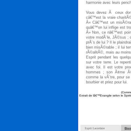
harmonie avec leurs penc
Vous devez Ã ceux dont 
câ€™est la vraie charitÃ©
Â« Câ€™est un misÃ©rable
quâ€™on lui inflige est t
Â» Non, ce nâ€™est point
votre modÃ¨le, JÃ©sus ; q
prÃ¨s de lui ? Il le plaind
bien misÃ©rable ; il lui te
rÃ©alitÃ©, mais au moins 
Esprit pendant les quelq
sur votre terre. Le repen
avec foi. Il est votre p
hommes ; son Ã¢me Ã©
comme la vÃ´tre, pour se 
bourbier et priez pour lui.
(Commu
Extrait de lâ€™Evangile selon le Spir
Esprit Lacordaire
Bien