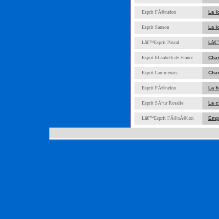
Esprit FÃ©nelon
La l
Esprit Sanson
La l
Lâ€™Esprit Pascal
Lâ€
Esprit Elisabeth de France
Char
Esprit Lammenais
Char
Esprit FÃ©nelon
La h
Esprit SÅ“ur Rosalie
La c
Lâ€™Esprit FÃ©nÃ©lon
Empl