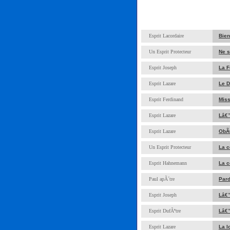
Esprit Lacordaire
Bien
Un Esprit Protecteur
Ne s
Esprit Joseph
La F
Esprit Lazare
Le D
Esprit Ferdinand
Miss
Esprit Lazare
Lâ€™
Esprit Lazare
ObÃ©
Un Esprit Protecteur
La c
Esprit Hahnemann
La c
Paul apÃ´tre
Pard
Esprit Joseph
Lâ€
Esprit DufÃªtre
Lâ€™
Esprit Lazare
La 