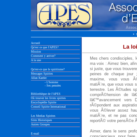
• 
Accueil
La lo
Qu'est ce que l'APES?
Mission
Comment y arriver?
Mes chers condisciples, l
A la une
ma voix : Aimez bien, af
si juste, que vous trouvere
Qu'est-ce que le spiritisme?
peines de chaque jour ;
Messages Spirites
Allan Kardec
maxime, vous vous Ã©l
- L'homme
matiÃ¨re, que vous vous s
- Ses pensées
terrestre. Les Ã©tudes s
Bibliothèque de l'APES
comprÃ©hension de lâ€
Où trouver les livres spirites
lâ€™avancement vers D
Encyclopédie Spirite
rÃ©pondent aux aspirati
Conseil Spirite International
vous Ã©lever assez haut
matiÃ¨re, et ne pas con
Les Medias Spirites
Sites Historiques
reportÃ© votre pensÃ©e 
Autres Groupes
Aimer, dans le sens prof
E-mail
consciencieux, pour faire