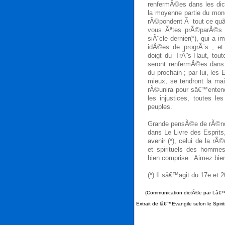
renfermÃ©es dans les di
la moyenne partie du mon
rÃ©pondent Ã tout ce quâ
vous Ãªtes prÃ©parÃ©s 
siÃ¨cle dernier(*), qui a
idÃ©es de progrÃ¨s ; e
doigt du TrÃ¨s-Haut, to
seront renfermÃ©es dans
du prochain ; par lui, les
mieux, se tendront la mai
rÃ©unira pour sâ€™entend
les injustices, toutes l
peuples.
Grande pensÃ©e de rÃ©nova
dans Le Livre des Esprits,
avenir (*), celui de la r
et spirituels des homme
bien comprise : Aimez bie
(*) Il sâ€™agit du 17e et 2
(Communication dictÃ©e par Lâ€™
Extrait de lâ€™Evangile selon le Spir