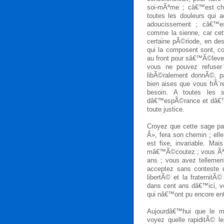
soi-mÃªme ; câ€™est che
toutes les douleurs qui a
adoucissement ; câ€™es
comme la sienne, car cett
certaine pÃ©riode, en de
qui la composent sont, 
au front pour sâ€™Ã©lever
vous ne pouvez refuse
libÃ©ralement donnÃ©, p
bien aises que vous frÃ¨
besoin. A toutes les s
dâ€™espÃ©rance et dâ€™a
toute justice.
Croyez que cette sage pa
Â», fera son chemin ; elle 
est fixe, invariable. M
mâ€™Ã©coutez ; vous Ãªte
ans ; vous avez telleme
acceptez sans conteste 
libertÃ© et la fraternitÃ
dans cent ans dâ€™ici, v
qui nâ€™ont pu encore ent
Aujourdâ€™hui que le mo
voyez quelle rapiditÃ© l