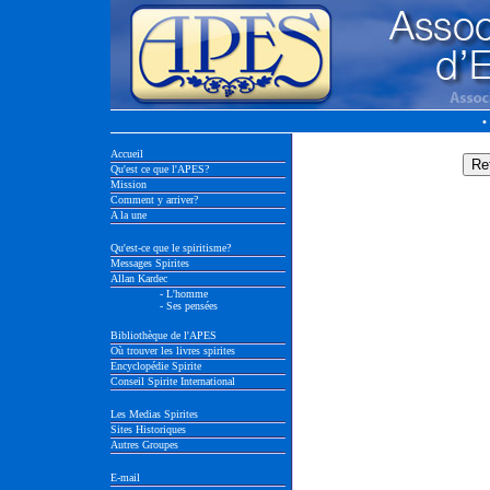
•
Accueil
Qu'est ce que l'APES?
Mission
Comment y arriver?
A la une
Qu'est-ce que le spiritisme?
Messages Spirites
Allan Kardec
- L'homme
- Ses pensées
Bibliothèque de l'APES
Où trouver les livres spirites
Encyclopédie Spirite
Conseil Spirite International
Les Medias Spirites
Sites Historiques
Autres Groupes
E-mail